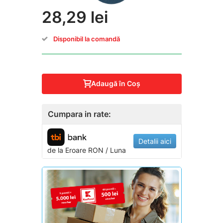
28,29 lei
Disponibil la comandă
Adaugă în Coş
Cumpara in rate:
Detalii aici
de la
Eroare
RON / Luna