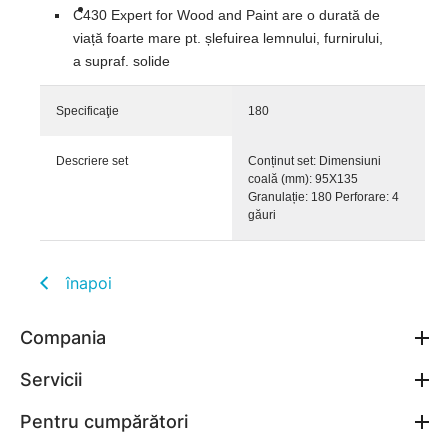
C430 Expert for Wood and Paint are o durată de
viață foarte mare pt. șlefuirea lemnului, furnirului,
a supraf. solide
Specificaţie
180
Descriere set
Conținut set: Dimensiuni
coală (mm): 95X135
Granulație: 180 Perforare: 4
găuri
înapoi
Compania
Servicii
Pentru cumpărători