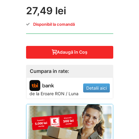
27,49 lei
Disponibil la comandă
Adaugă în Coş
Cumpara in rate:
Detalii aici
de la
Eroare
RON / Luna