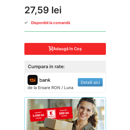
27,59 lei
Disponibil la comandă
Adaugă în Coş
Cumpara in rate:
Detalii aici
de la
Eroare
RON / Luna