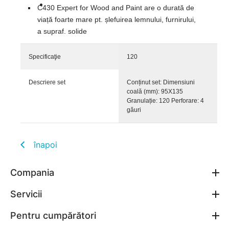
C430 Expert for Wood and Paint are o durată de
viață foarte mare pt. șlefuirea lemnului, furnirului,
a supraf. solide
Specificaţie
120
Descriere set
Conținut set: Dimensiuni
coală (mm): 95X135
Granulație: 120 Perforare: 4
găuri
înapoi
Compania
Servicii
Pentru cumpărători