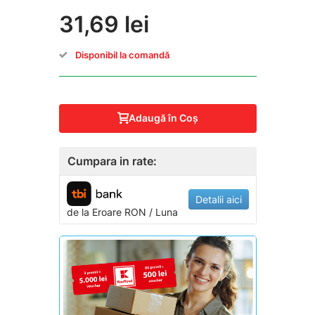
31,69 lei
Disponibil la comandă
Adaugă în Coş
Cumpara in rate:
Detalii aici
de la
Eroare
RON / Luna