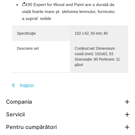
C430 Expert for Wood and Paint are o durată de
viață foarte mare pt. șlefuirea lemnului, furnirului,
a supraf. solide
Specificaţie
102 x 62, 93 mm, 80
Descriere set
Conținut set: Dimensiuni
coală (mm): 102x62, 93
Granulație: 80 Perforare: 11
găuri
înapoi
Compania
Servicii
Pentru cumpărători