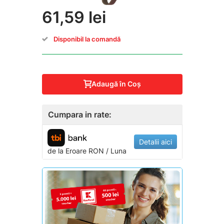
61,59 lei
Disponibil la comandă
Adaugă în Coş
Cumpara in rate:
Detalii aici
de la
Eroare
RON / Luna