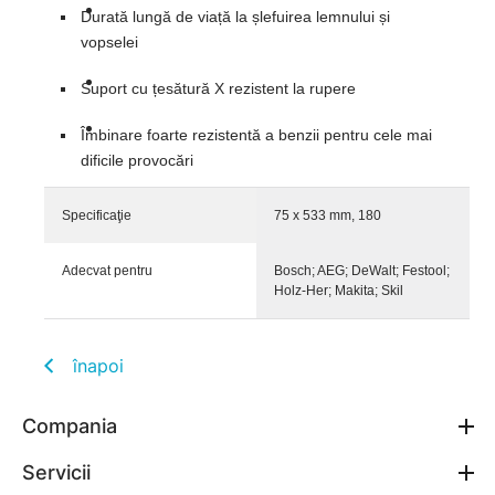
Durată lungă de viață la șlefuirea lemnului și
vopselei
Suport cu țesătură X rezistent la rupere
Îmbinare foarte rezistentă a benzii pentru cele mai
dificile provocări
Specificaţie
75 x 533 mm, 180
Adecvat pentru
Bosch; AEG; DeWalt; Festool;
Holz-Her; Makita; Skil
înapoi
Compania
Servicii