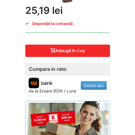
25,19 lei
Disponibil la comandă
Adaugă în Coş
Cumpara in rate:
Detalii aici
de la
Eroare
RON / Luna