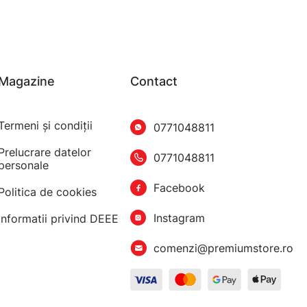
Magazine
Contact
Termeni şi condiţii
0771048811
Prelucrare datelor
0771048811
personale
Facebook
Politica de cookies
Instagram
Informatii privind DEEE
comenzi@premiumstore.ro