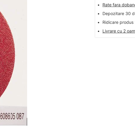
•
Rate fara doba
•
Depozitare 30 de
•
Ridicare produs 
•
Livrare cu 2 oam