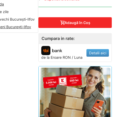
nda
 zile
vechi București-Ilfov
Adaugă în Coş
eni București-Ilfov
Cumpara in rate:
Detalii aici
de la
Eroare
RON / Luna