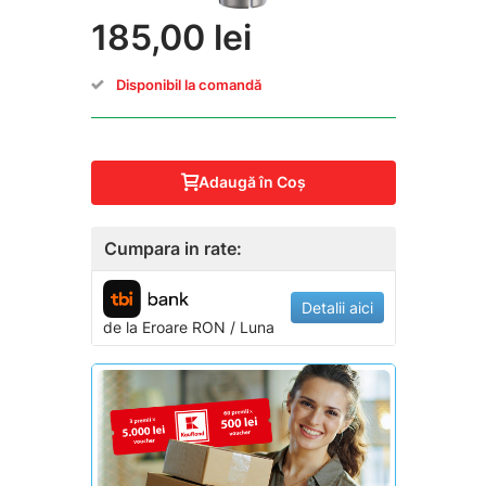
185,00 lei
Disponibil la comandă
Adaugă în Coş
Cumpara in rate:
Detalii aici
de la
Eroare
RON / Luna