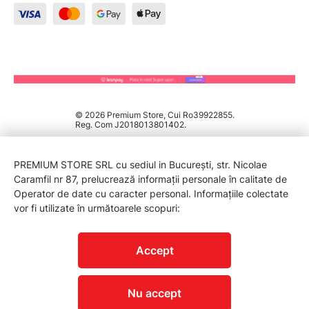
© 2026 Premium Store, Cui Ro39922855.
Reg. Com J2018013801402.
PREMIUM STORE SRL cu sediul in București, str. Nicolae
Caramfil nr 87, prelucrează informații personale în calitate de
Operator de date cu caracter personal. Informațiile colectate
vor fi utilizate în următoarele scopuri:
PROTECTIA CONSUMATORILOR - A.N.P.C.
Accept
Nu accept