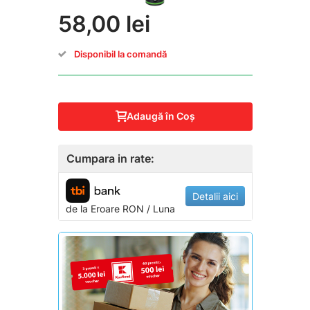
58,00 lei
Disponibil la comandă
Adaugă în Coş
Cumpara in rate:
Detalii aici
de la
Eroare
RON / Luna