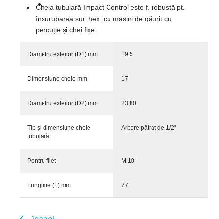
Cheia tubulară Impact Control este f. robustă pt.
înșurubarea șur. hex. cu mașini de găurit cu
percuție și chei fixe
Diametru exterior (D1) mm
19.5
Dimensiune cheie mm
17
Diametru exterior (D2) mm
23,80
Tip și dimensiune cheie
Arbore pătrat de 1/2"
tubulară
Pentru filet
M 10
Lungime (L) mm
77
înapoi