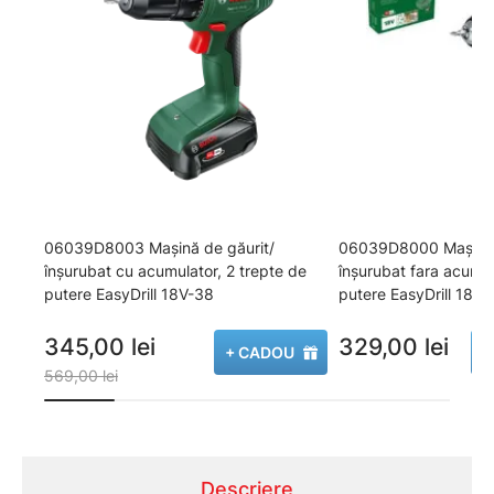
06039D8003 Maşină de găurit/
06039D8000 Maşină 
înşurubat cu acumulator, 2 trepte de
înşurubat fara acumul
putere EasyDrill 18V-38
putere EasyDrill 18V-
345,00 lei
329,00 lei
+ CADOU
+
569,00 lei
Descriere