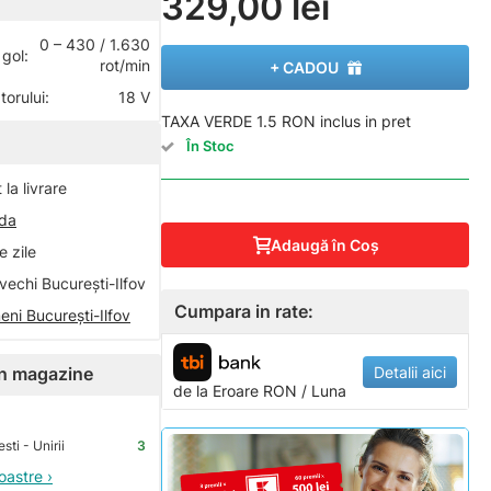
329,00 lei
0 – 430 / 1.630
 gol:
rot/min
+ CADOU
orului:
18 V
TAXA VERDE 1.5 RON inclus in pret
În Stoc
la livrare
nda
Adaugă în Coş
 zile
vechi București-Ilfov
Cumpara in rate:
eni București-Ilfov
Detalii aici
 în magazine
de la
Eroare
RON / Luna
ti - Unirii
3
oastre ›