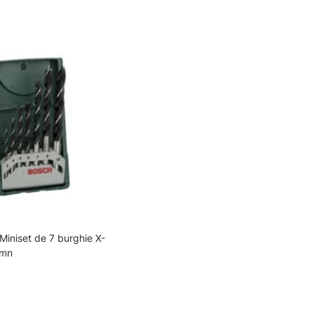
iniset de 7 burghie X-
emn