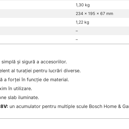
1,30 kg
234 × 195 × 67 mm
1,22 kg
–
–
implă şi sigură a accesoriilor.
ent al turaţiei pentru lucrări diverse.
 a forţei în funcţie de material.
m în utilizare.
one slab iluminate.
18V:
un acumulator pentru multiple scule Bosch Home & Ga