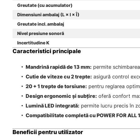
Greutate (cu acumulator)
Dimensiuni ambalaj (L × l × Î)
Greutate incl. ambalaj
Nivel presiune sonoră
Incertitudine K
Caracteristici principale
Mandrină rapidă de 13 mm:
permite schimbarea s
Cutie de viteze cu 2 trepte:
asigură control excel
20 + 1 trepte de torsiune:
pentru reglarea optimă
Design ergonomic şi subţire:
oferă confort maxi
Lumină LED integrată:
permite lucru precis în z
Compatibilitate completă cu POWER FOR ALL 
Beneficii pentru utilizator