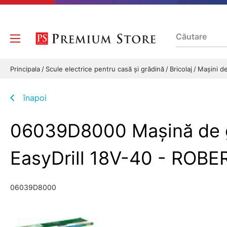
Principala
Scule electrice pentru casă și grădină
Bricolaj
Maşini de
înapoi
06039D8000 Maşină de gău
EasyDrill 18V-40 - ROB
06039D8000