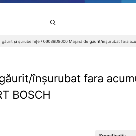
 găurit şi şurubelniţe
06039D8000 Maşină de găurit/înşurubat fara acum
rit/înşurubat fara acumul
ERT BOSCH
Specificații: