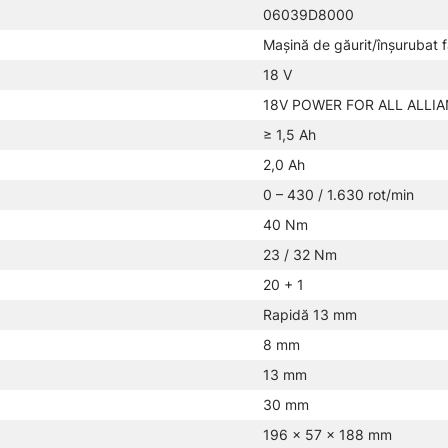
06039D8000
Maşină de găurit/înşurubat 
18 V
18V POWER FOR ALL ALLI
≥ 1,5 Ah
2,0 Ah
0 – 430 / 1.630 rot/min
40 Nm
23 / 32 Nm
20 + 1
Rapidă 13 mm
8 mm
13 mm
30 mm
196 × 57 × 188 mm