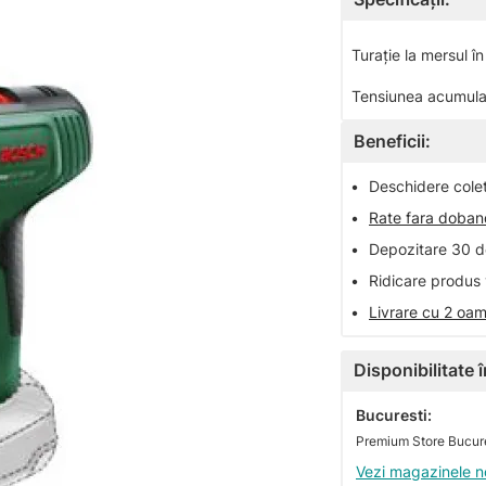
Turaţie la mersul în
Tensiunea acumulat
Beneficii:
•
Deschidere colet 
•
Rate fara doba
•
Depozitare 30 de
•
Ridicare produs 
•
Livrare cu 2 oam
Disponibilitate
Bucuresti:
Premium Store Bucures
Vezi magazinele n