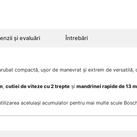
nzii și evaluări
Întrebări
rubat compactă, uşor de manevrat şi extrem de versatilă, de
Nm
,
cutiei de viteze cu 2 trepte
şi
mandrinei rapide de 13 
utilizarea aceluiaşi acumulator pentru mai multe scule Bo