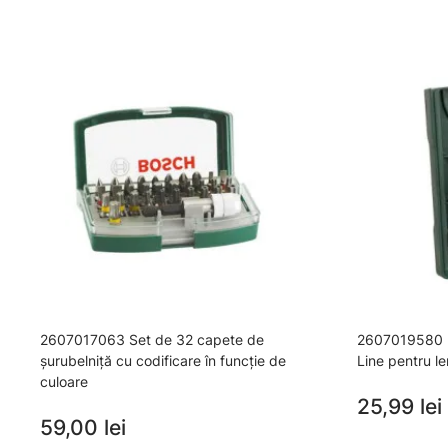
2607017063 Set de 32 capete de
2607019580 M
şurubelniţă cu codificare în funcţie de
Line pentru l
culoare
25,99 lei
59,00 lei