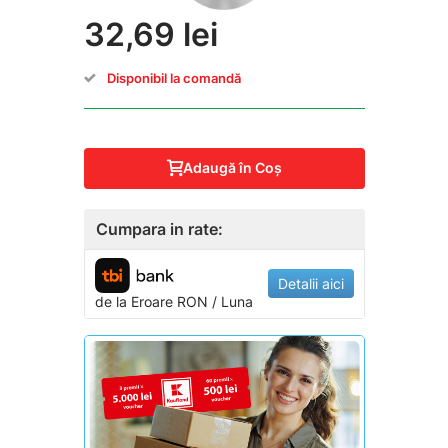
32,69 lei
Disponibil la comandă
Adaugă în Coş
Cumpara in rate:
Detalii aici
de la
Eroare
RON / Luna