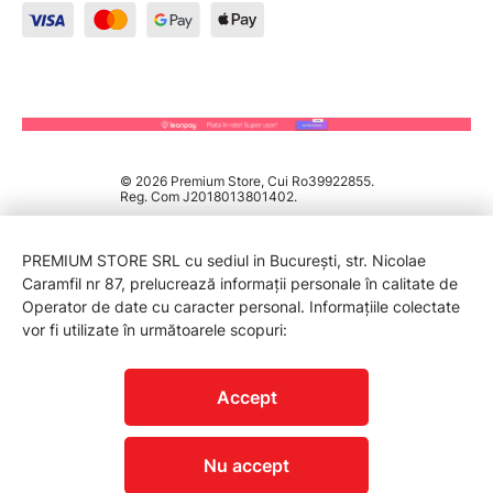
© 2026 Premium Store, Cui Ro39922855.
Reg. Com J2018013801402.
PREMIUM STORE SRL cu sediul in București, str. Nicolae
Caramfil nr 87, prelucrează informații personale în calitate de
Operator de date cu caracter personal. Informațiile colectate
vor fi utilizate în următoarele scopuri:
PROTECTIA CONSUMATORILOR - A.N.P.C.
Accept
Nu accept