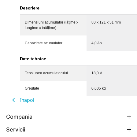
Descriere
Dimensiuni acumulator (lăţime x
80 x 121 x 51 mm
lungime x înălţime)
Capacitate acumulator
4,0 Ah
Date tehnice
Tensiunea acumulatorului
18,0 V
Greutate
0.605 kg
înapoi
Compania
Servicii