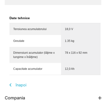
Date tehnice
Tensiunea acumulatorului
18,0 V
Greutate
1.35 kg
Dimensiuni acumulator (lăţime x
78 x 116 x 92 mm
lungime x înălţime)
Capacitate acumulator
12,0 Ah
înapoi
Compania