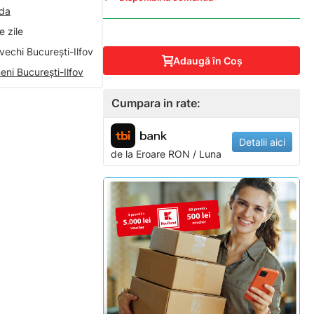
nda
 zile
vechi București-Ilfov
Adaugă în Coş
eni București-Ilfov
Cumpara in rate:
Detalii aici
de la
Eroare
RON / Luna