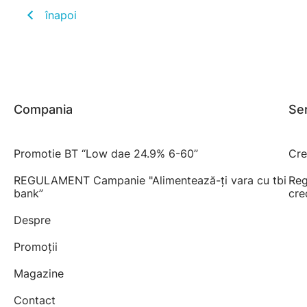
înapoi
Compania
Ser
Promotie BT “Low dae 24.9% 6-60”
Cre
REGULAMENT Campanie "Alimentează-ți vara cu tbi
Reg
bank”
cre
Despre
Promoții
Magazine
Contact