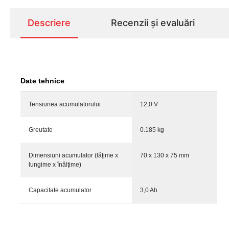
Descriere
Recenzii și evaluări
Date tehnice
Tensiunea acumulatorului
12,0 V
Greutate
0.185 kg
Dimensiuni acumulator (lăţime x
70 x 130 x 75 mm
lungime x înălţime)
Capacitate acumulator
3,0 Ah