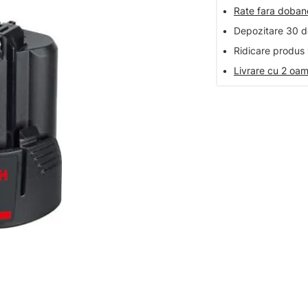
•
Rate fara doba
•
Depozitare 30 de
•
Ridicare produs 
•
Livrare cu 2 oam