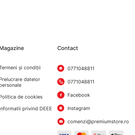
Magazine
Contact
Termeni şi condiţii
0771048811
Prelucrare datelor
0771048811
personale
Facebook
Politica de cookies
Instagram
Informatii privind DEEE
comenzi@premiumstore.ro