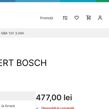
Promoții
 GBA 12V 3.0Ah
BERT BOSCH
477,00 lei
la livrare
Disponibil la comandă