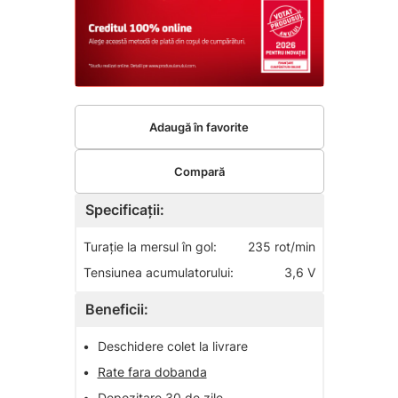
Adaugă în favorite
Compară
Specificații:
Turaţie la mersul în gol:
235 rot/min
Tensiunea acumulatorului:
3,6 V
Beneficii:
•
Deschidere colet la livrare
•
Rate fara dobanda
•
Depozitare 30 de zile