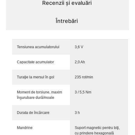
Recenzii și evaluări
Întrebări
Tensiunea acumulatorului
3,6 V
Capacitate acumulator
2,0 Ah
Turaţie la mersul în gol
235 rot/min
Moment de torsiune, maxim
3 / 5,5 Nm
înşurubare dură/moale
Durata de încărcare
3 h
Mandrine
Suport magnetic pentru biţi,
cu prindere hexagonală