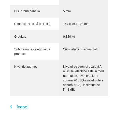
Ø şuruburi până la
5 mm
Dimensiuni sculă (L x l x Î)
147 x 46 x 120 mm
Greutate
0,320 kg
Subdiviziune categorie de
Şurubelniţă cu acumulator
produse
Nivel de zgomot
Nivelul de zgomot evaluat A
al sculei electrice este în mod
normal de: nivel presiune
sonoră 70 dB(A); nivel putere
sonoră dB(A). Incertitudine
K= 3 dB.
înapoi