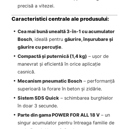
precisă a vitezei.
Caracteristici centrale ale produsului:
Cea mai bună unealtă 3-în-1 cu acumulator
Bosch
, ideală pentru
găurire, înșurubare și
găurire cu percuție
.
Compactă și puternică (1,4 kg)
– ușor de
manevrat și eficientă în orice aplicație
casnică.
Mecanism pneumatic Bosch
– performanță
superioară la forare în beton și zidărie.
Sistem SDS Quick
– schimbarea burghielor
în doar 3 secunde.
Parte din gama POWER FOR ALL 18 V
– un
singur acumulator pentru întreaga familie de