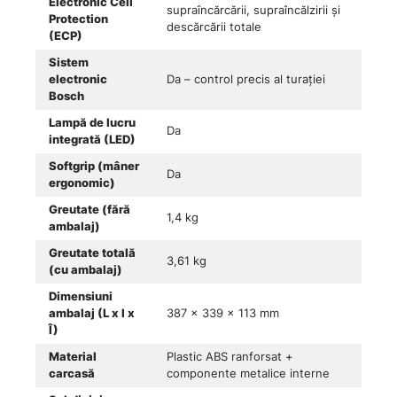
Electronic Cell
supraîncărcării, supraîncălzirii și
Protection
descărcării totale
(ECP)
Sistem
electronic
Da – control precis al turației
Bosch
Lampă de lucru
Da
integrată (LED)
Softgrip (mâner
Da
ergonomic)
Greutate (fără
1,4 kg
ambalaj)
Greutate totală
3,61 kg
(cu ambalaj)
Dimensiuni
ambalaj (L x l x
387 x 339 x 113 mm
Î)
Material
Plastic ABS ranforsat +
carcasă
componente metalice interne