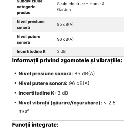
Subdiviziune
Scule electrice – Home &
categorie
Garden
produs
Nivel presiune
85 dB(A)
sonoră
Nivel putere
96 dB(A)
sonoră
Incertitudine K
3 dB
Informații privind zgomotele și vibrațiile:
Nivel presiune sonoră:
85 dB(A)
Nivel putere sonoră:
96 dB(A)
Incertitudine K:
3 dB
Nivel vibrații (găurire/înșurubare):
< 2,5
m/s²
Funcții integrate: