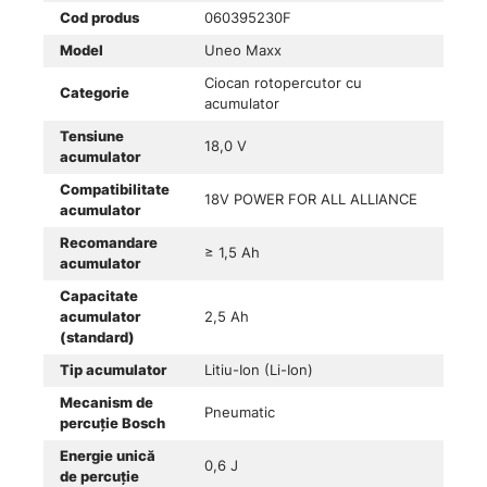
Cod produs
060395230F
Model
Uneo Maxx
Ciocan rotopercutor cu
Categorie
acumulator
Tensiune
18,0 V
acumulator
Compatibilitate
18V POWER FOR ALL ALLIANCE
acumulator
Recomandare
≥ 1,5 Ah
acumulator
Capacitate
acumulator
2,5 Ah
(standard)
Tip acumulator
Litiu-Ion (Li-Ion)
Mecanism de
Pneumatic
percuție Bosch
Energie unică
0,6 J
de percuție