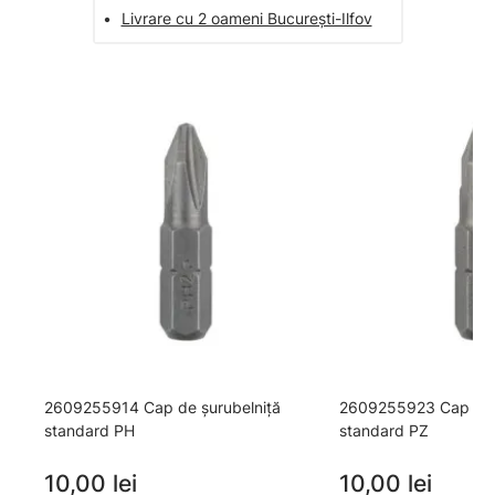
•
Livrare cu 2 oameni București-Ilfov
2609255914 Cap de şurubelniţă
2609255923 Cap de ş
standard PH
standard PZ
10,00 lei
10,00 lei