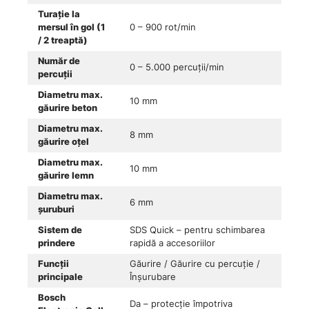
Turație la
mersul în gol (1
0 – 900 rot/min
/ 2 treaptă)
Număr de
0 – 5.000 percuții/min
percuții
Diametru max.
10 mm
găurire beton
Diametru max.
8 mm
găurire oțel
Diametru max.
10 mm
găurire lemn
Diametru max.
6 mm
șuruburi
Sistem de
SDS Quick – pentru schimbarea
prindere
rapidă a accesoriilor
Funcții
Găurire / Găurire cu percuție /
principale
Înșurubare
Bosch
Da – protecție împotriva