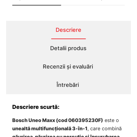
Descriere
Detalii produs
Recenzii și evaluări
Întrebări
Descriere scurtă:
Bosch Uneo Maxx (cod 060395230F)
este o
unealtă multifuncțională 3-în-1
, care combină
găurirea, găurirea cu percuție și înșurubarea