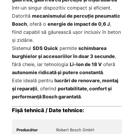
într-un singur dispozitiv compact și eficient.
Datorită
mecanismului de percuție pneumatic
Bosch
, oferă o
energie de impact de 0,6 J
,
fiind capabil să găurească ușor inclusiv în beton
și zidărie.
Sistemul
SDS Quick
permite
schimbarea
burghielor și accesoriilor în doar 3 secunde
,
fără cheie, iar tehnologia
Li-Ion de 18 V
oferă
autonomie ridicată și putere constantă
.
Este ideală pentru
lucrări de renovare, montaj
și reparații
, oferind
portabilitate, confort și
performanță Bosch garantată
.
Fișă tehnică / Date tehnice:
Producător
Robert Bosch GmbH