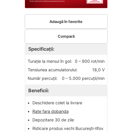
Adaugă în favorite
Compară
Specificații:
Turaţie la mersul în gol:
0 – 900 rot/min
Tensiunea acumulatorului:
18,0 V
Număr percuţii:
0 – 5.000 percuţii/min
Beneficii:
•
Deschidere colet la livrare
•
Rate fara dobanda
•
Depozitare 30 de zile
•
Ridicare produs vechi București-Ilfov