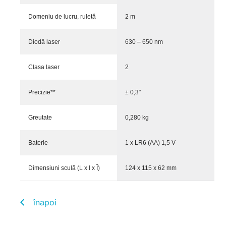
Domeniu de lucru, ruletă
2 m
Diodă laser
630 – 650 nm
Clasa laser
2
Precizie**
± 0,3°
Greutate
0,280 kg
Baterie
1 x LR6 (AA) 1,5 V
Dimensiuni sculă (L x l x Î)
124 x 115 x 62 mm
înapoi