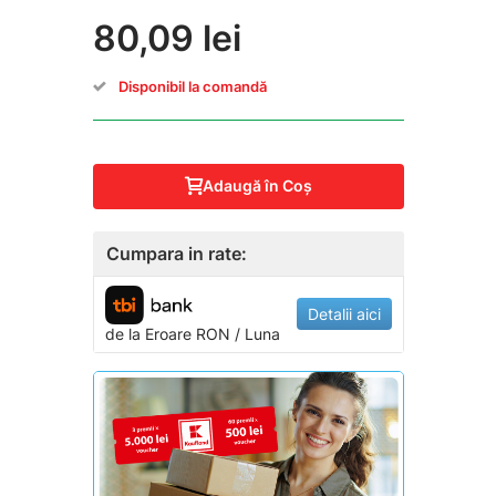
80,09 lei
Disponibil la comandă
Adaugă în Coş
Cumpara in rate:
Detalii aici
de la
Eroare
RON / Luna