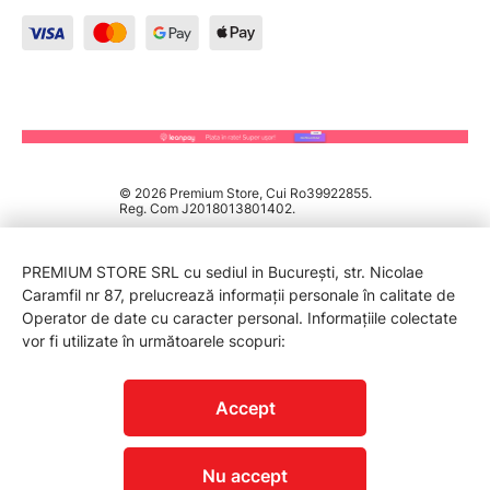
© 2026 Premium Store, Cui Ro39922855.
Reg. Com J2018013801402.
PREMIUM STORE SRL cu sediul in București, str. Nicolae
Caramfil nr 87, prelucrează informații personale în calitate de
Operator de date cu caracter personal. Informațiile colectate
vor fi utilizate în următoarele scopuri:
PROTECTIA CONSUMATORILOR - A.N.P.C.
Accept
Nu accept