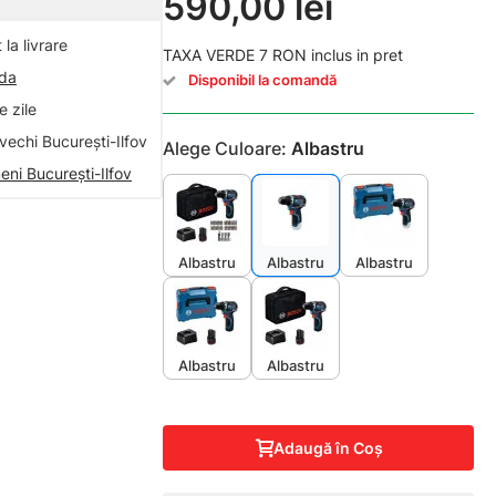
590,00 lei
la livrare
TAXA VERDE 7 RON inclus in pret
nda
Disponibil la comandă
 zile
vechi București-Ilfov
Alege Culoare:
Albastru
eni București-Ilfov
Albastru
Albastru
Albastru
Albastru
Albastru
Adaugă în Coş