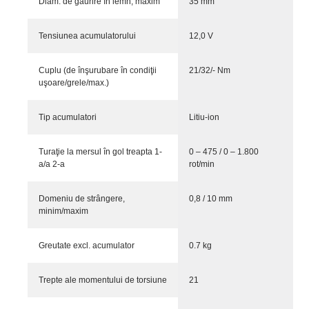
Diam. de găurire în lemn, maxim
35 mm
Tensiunea acumulatorului
12,0 V
Cuplu (de înşurubare în condiţii
21/32/- Nm
uşoare/grele/max.)
Tip acumulatori
Litiu-ion
Turaţie la mersul în gol treapta 1-
0 – 475 / 0 – 1.800
a/a 2-a
rot/min
Domeniu de strângere,
0,8 / 10 mm
minim/maxim
Greutate excl. acumulator
0.7 kg
Trepte ale momentului de torsiune
21