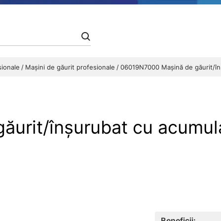
esionale
Maşini de găurit profesionale
06019N7000 Maşină de găurit/în
urit/înşurubat cu acumul
Beneficii: