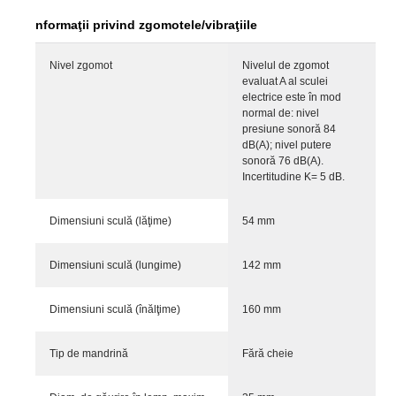
nformaţii privind zgomotele/vibraţiile
Nivel zgomot
Nivelul de zgomot
evaluat A al sculei
electrice este în mod
normal de: nivel
presiune sonoră 84
dB(A); nivel putere
sonoră 76 dB(A).
Incertitudine K= 5 dB.
Dimensiuni sculă (lăţime)
54 mm
Dimensiuni sculă (lungime)
142 mm
Dimensiuni sculă (înălţime)
160 mm
Tip de mandrină
Fără cheie