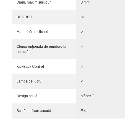
Diam. maxim şuruburi
8 mm
BITURBO
Nu
Mandrină cu clichet
✓
Clemă opţională de prindere la
✓
centură
KickBack Control
✓
Lampă de lucru
✓
Design sculă
Mâner T
Sculă de fixare/coadă
Fixat