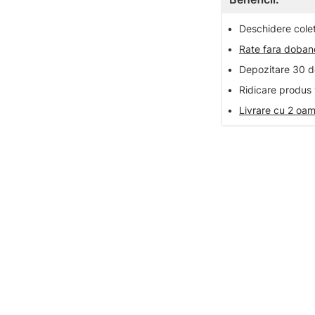
•
Deschidere colet 
•
Rate fara doba
•
Depozitare 30 de
•
Ridicare produs 
•
Livrare cu 2 oam