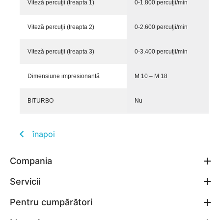
Viteză percuţii (treapta 1)
0-1.800 percuţii/min
Viteză percuţii (treapta 2)
0-2.600 percuţii/min
Viteză percuţii (treapta 3)
0-3.400 percuţii/min
Dimensiune impresionantă
M 10 – M 18
BITURBO
Nu
înapoi
Compania
Servicii
Pentru cumpărători