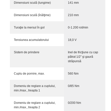
Dimensiuni sculă (lungime)
141 mm
Dimensiuni sculă (înălţime)
210 mm
Turaţie la mersul în gol
0-1.200 rot/min
Tensiunea acumulatorului
18,0 V
Sistem de prindere
Inel de fricţiune cu cap
pătrat 1/2” şi gaură
străpunsă
Cuplu de pornire, max.
560 Nm
Domeniu de reglare a cuplului,
0/85 Nm
min./max., treapta 1
Domeniu de reglare a cuplului,
0/200 Nm
min./max., treapta 2