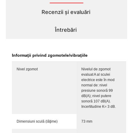
Recenzii și evaluări
Întrebări
Informaţii privind zgomotele/vibraţiile
Nivel zgomot
Nivelul de zgomot
evaluat A al sculei
electrice este în mod
normal de: nivel
presiune sonoră 99
dB(A); nivel putere
sonoră 107 dB(A).
Incertitudine K= 3 dB.
Dimensiuni sculă (lăţime)
73 mm