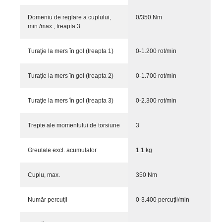
Domeniu de reglare a cuplului,
0/350 Nm
min./max., treapta 3
Turaţie la mers în gol (treapta 1)
0-1.200 rot/min
Turaţie la mers în gol (treapta 2)
0-1.700 rot/min
Turaţie la mers în gol (treapta 3)
0-2.300 rot/min
Trepte ale momentului de torsiune
3
Greutate excl. acumulator
1.1 kg
Cuplu, max.
350 Nm
Număr percuţii
0-3.400 percuţii/min