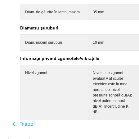
Diam. de găurire în lemn, maxim
35 mm
Diametru şuruburi
Diam. maxim şuruburi
10 mm
Informaţii privind zgomotele/vibraţiile
Nivel zgomot
Nivelul de zgomot
evaluat A al sculei
electrice este în mod
normal de: nivel
presiune sonoră dB(A);
nivel putere sonoră
dB(A). Incertitudine K=
dB.
înapoi