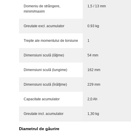
Domeniu de strângere,
1,5 / 13 mm
minim/maxim
Greutate excl. acumulator
0.93 kg
Trepte ale momentului de torsiune
1
Dimensiuni sculă (lăţime)
54 mm
Dimensiuni sculă (lungime)
162 mm
Dimensiuni sculă (înălţime)
229 mm
Capacitate acumulator
2,0 Ah
Greutate incl. acumulator
1,30 kg
Diametrul de găurire