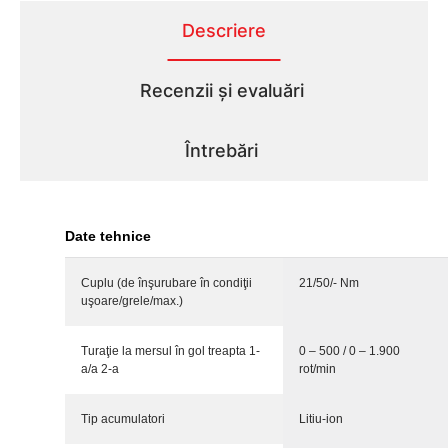
Descriere
Recenzii și evaluări
Întrebări
Date tehnice
Cuplu (de înşurubare în condiţii
21/50/- Nm
uşoare/grele/max.)
Turaţie la mersul în gol treapta 1-
0 – 500 / 0 – 1.900
a/a 2-a
rot/min
Tip acumulatori
Litiu-ion