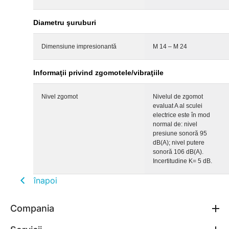
Diametru şuruburi
Dimensiune impresionantă
M 14 – M 24
Informaţii privind zgomotele/vibraţiile
Nivel zgomot
Nivelul de zgomot
evaluat A al sculei
electrice este în mod
normal de: nivel
presiune sonoră 95
dB(A); nivel putere
sonoră 106 dB(A).
Incertitudine K= 5 dB.
înapoi
Compania