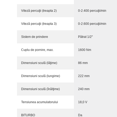
Viteză percuţii (treapta 2)
0-2.400 percuţii/min
Viteză percuţii (treapta 3)
0-2.600 percuţii/min
Sistem de prindere
Pătrat 1/2''
Cuplu de pornire, max.
1600 Nm
Dimensiuni sculă (lăţime)
86 mm
Dimensiuni sculă (lungime)
222 mm
Dimensiuni sculă (înălţime)
240 mm
Tensiunea acumulatorului
18,0 V
BITURBO
Da