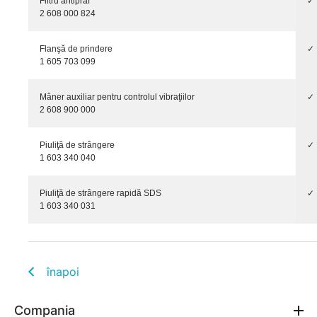
Filtru antipraf
✓
2 608 000 824
Flanşă de prindere
✓
1 605 703 099
Mâner auxiliar pentru controlul vibraţiilor
✓
2 608 900 000
Piuliţă de strângere
✓
1 603 340 040
Piuliţă de strângere rapidă SDS
✓
1 603 340 031
înapoi
Compania