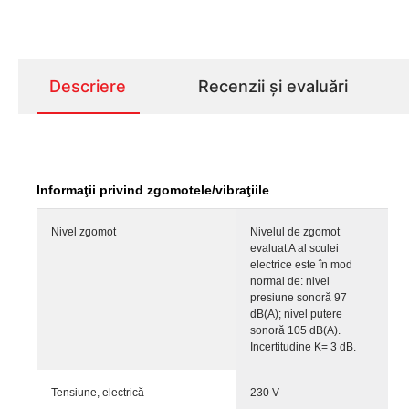
Descriere
Recenzii și evaluări
Informaţii privind zgomotele/vibraţiile
Nivel zgomot
Nivelul de zgomot
evaluat A al sculei
electrice este în mod
normal de: nivel
presiune sonoră 97
dB(A); nivel putere
sonoră 105 dB(A).
Incertitudine K= 3 dB.
Tensiune, electrică
230 V