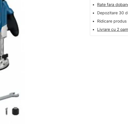
•
Rate fara doba
•
Depozitare 30 de
•
Ridicare produs 
•
Livrare cu 2 oam