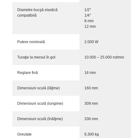
Diametre bucşă elastică
1/2''
compatibilă
1/4''
8 mm
12 mm
Putere nominală
2.000 W
Turaţie la mersul în gol
10.000 – 25.000 rot/min
Reglare fină
16 mm
Dimensiuni sculă (lăţime)
160 mm
Dimensiuni sculă (lungime)
309 mm
Dimensiuni sculă (înălţime)
336 mm
Greutate
6,300 kg