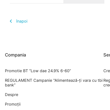
înapoi
Compania
Ser
Promotie BT “Low dae 24.9% 6-60”
Cre
REGULAMENT Campanie "Alimentează-ți vara cu tbi
Reg
bank”
cre
Despre
Promoții