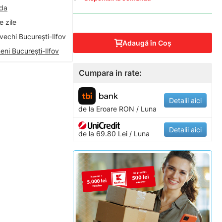
nda
 zile
vechi București-Ilfov
Adaugă în Coş
eni București-Ilfov
Cumpara in rate:
Detalii aici
de la
Eroare
RON / Luna
Detalii aici
de la 69.80 Lei / Luna