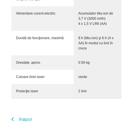
Alimentare curent electric
Acumulator litiu-ion de
3,7 V (3000 mAh)
4 x 1,5 V LR6 (AA)
Durată de funcţionare, maximă
8 h (litiu-ion) şi 6 h (4 x
AA) în modul cu linii în
cruce
Greutate, aprox.
0.56 kg
Culoare linie laser
verde
Proiecţie laser
2 linii
înapoi