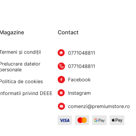
Magazine
Contact
Termeni şi condiţii
0771048811
Prelucrare datelor
0771048811
personale
Facebook
Politica de cookies
Instagram
Informatii privind DEEE
comenzi@premiumstore.ro