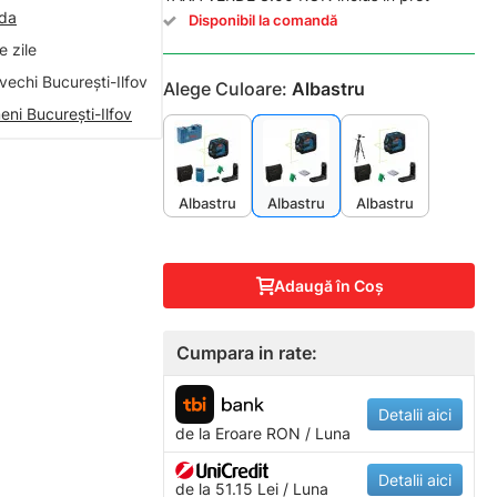
nda
Disponibil la comandă
 zile
vechi București-Ilfov
Alege Culoare:
Albastru
eni București-Ilfov
Albastru
Albastru
Albastru
Adaugă în Coş
Cumpara in rate:
Detalii aici
de la
Eroare
RON / Luna
Detalii aici
de la 51.15 Lei / Luna