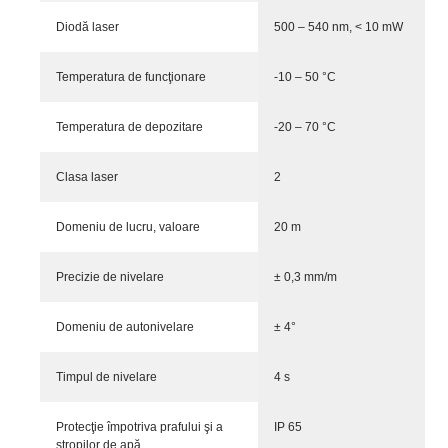
Diodă laser
500 – 540 nm, < 10 mW
Temperatura de funcţionare
-10 – 50 °C
Temperatura de depozitare
-20 – 70 °C
Clasa laser
2
Domeniu de lucru, valoare
20 m
Precizie de nivelare
± 0,3 mm/m
Domeniu de autonivelare
± 4°
Timpul de nivelare
4 s
Protecţie împotriva prafului şi a
IP 65
stropilor de apă