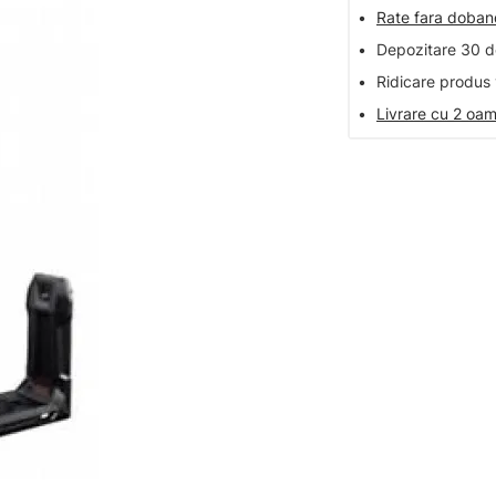
•
Rate fara doba
•
Depozitare 30 de
•
Ridicare produs 
•
Livrare cu 2 oam