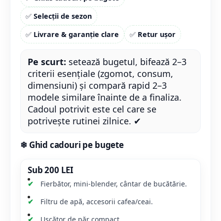
✅
Selecții de sezon
✅
Livrare & garanție clare
✅
Retur ușor
Pe scurt:
setează bugetul, bifează 2–3
criterii esențiale (zgomot, consum,
dimensiuni) și compară rapid 2–3
modele similare înainte de a finaliza.
Cadoul potrivit este cel care se
potrivește rutinei zilnice. ✔
❄
Ghid cadouri pe bugete
Sub 200 LEI
Fierbător, mini-blender, cântar de bucătărie.
Filtru de apă, accesorii cafea/ceai.
Uscător de păr compact.