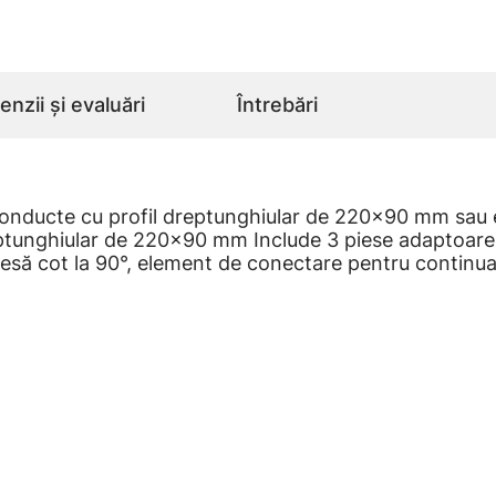
nzii și evaluări
Întrebări
conducte cu profil dreptunghiular de 220x90 mm sau e
reptunghiular de 220x90 mm Include 3 piese adaptoar
iesă cot la 90°, element de conectare pentru continua