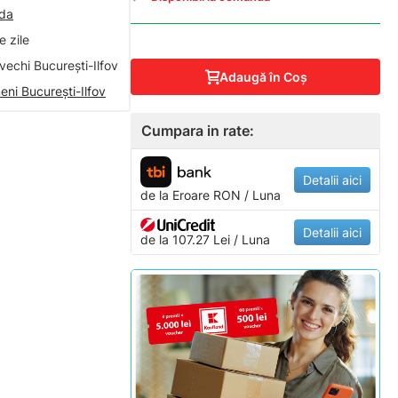
nda
 zile
vechi București-Ilfov
Adaugă în Coş
eni București-Ilfov
Cumpara in rate:
Detalii aici
de la
Eroare
RON / Luna
Detalii aici
de la 107.27 Lei / Luna