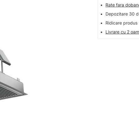
•
Rate fara doba
•
Depozitare 30 de
•
Ridicare produs 
•
Livrare cu 2 oam