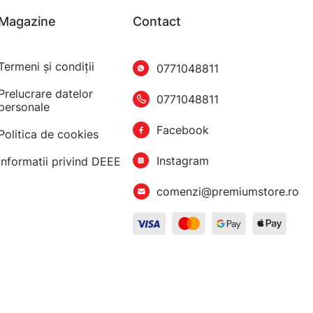
Magazine
Contact
Termeni şi condiţii
0771048811
Prelucrare datelor
0771048811
personale
Facebook
Politica de cookies
Instagram
Informatii privind DEEE
comenzi@premiumstore.ro