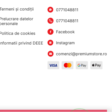
Termeni şi condiţii
0771048811
Prelucrare datelor
0771048811
personale
Facebook
Politica de cookies
Instagram
Informatii privind DEEE
comenzi@premiumstore.ro