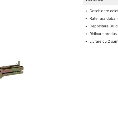
•
Deschidere colet 
•
Rate fara doba
•
Depozitare 30 de
•
Ridicare produs 
•
Livrare cu 2 oam