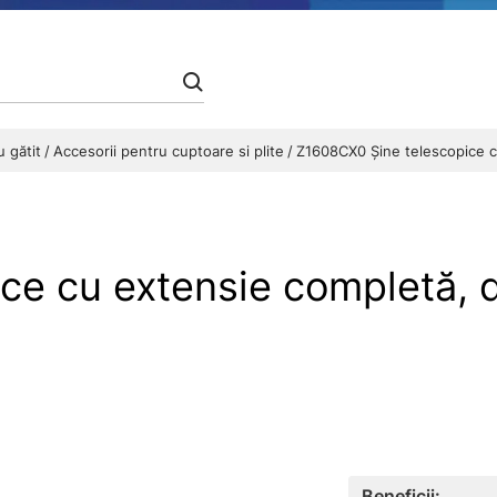
u gătit
Accesorii pentru cuptoare si plite
Z1608CX0 Șine telescopice cu
e cu extensie completă, de
Beneficii: