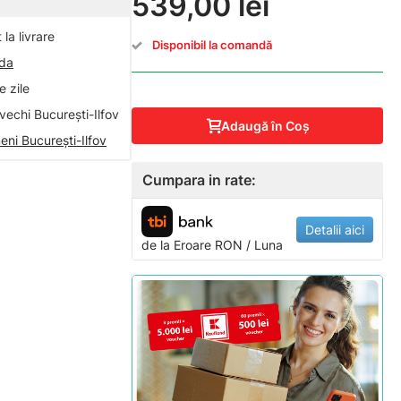
539,00 lei
la livrare
Disponibil la comandă
nda
 zile
vechi București-Ilfov
Adaugă în Coş
eni București-Ilfov
Cumpara in rate:
Detalii aici
de la
Eroare
RON / Luna