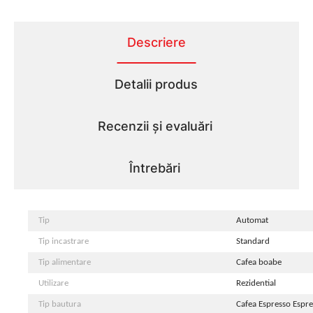
Descriere
Detalii produs
Recenzii și evaluări
Întrebări
Tip
Automat
Tip incastrare
Standard
Tip alimentare
Cafea boabe
Utilizare
Rezidential
Tip bautura
Cafea Espresso Espre