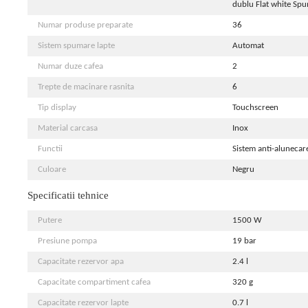
dublu Flat white Sp
Numar produse preparate
36
Sistem spumare lapte
Automat
Numar duze cafea
2
Trepte de macinare rasnita
6
Tip display
Touchscreen
Material carcasa
Inox
Functii
Sistem anti-alunecar
Culoare
Negru
Specificatii tehnice
Putere
1500 W
Presiune pompa
19 bar
Capacitate rezervor apa
2.4 l
Capacitate compartiment cafea
320 g
Capacitate rezervor lapte
0.7 l