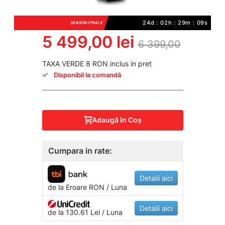
24d : 02h : 29m : 09s
SEASON FINALE
5 499,00 lei
6 399,00
TAXA VERDE 8 RON inclus in pret
Disponibil la comandă
Adaugă în Coş
Cumpara in rate:
Detalii aici
de la
Eroare
RON / Luna
Detalii aici
de la 130.61 Lei / Luna