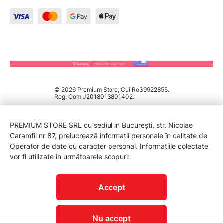
© 2026 Premium Store, Cui Ro39922855.
Reg. Com J2018013801402.
PREMIUM STORE SRL cu sediul in București, str. Nicolae
Caramfil nr 87, prelucrează informații personale în calitate de
Operator de date cu caracter personal. Informațiile colectate
vor fi utilizate în următoarele scopuri:
PROTECTIA CONSUMATORILOR - A.N.P.C.
Accept
Nu accept