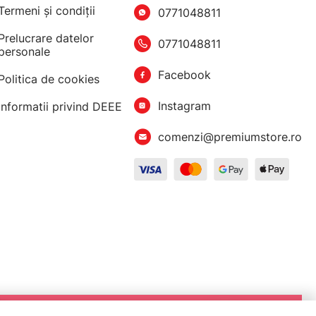
Termeni şi condiţii
0771048811
Prelucrare datelor
0771048811
personale
Facebook
Politica de cookies
Instagram
Informatii privind DEEE
comenzi@premiumstore.ro