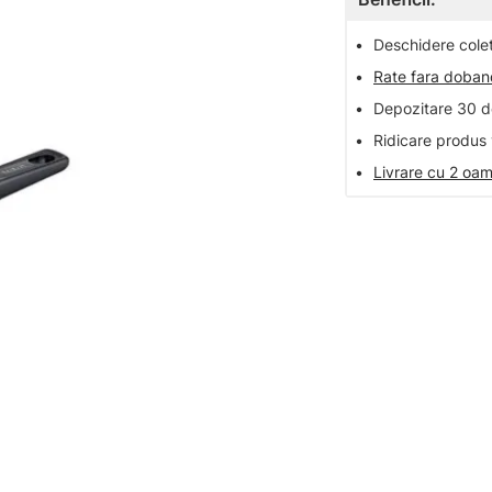
•
Deschidere colet 
•
Rate fara doba
•
Depozitare 30 de
•
Ridicare produs 
•
Livrare cu 2 oam