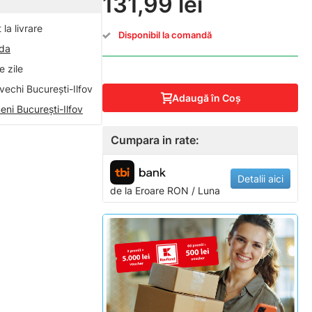
131,99 lei
la livrare
Disponibil la comandă
nda
 zile
vechi București-Ilfov
Adaugă în Coş
eni București-Ilfov
Cumpara in rate:
Detalii aici
de la
Eroare
RON / Luna