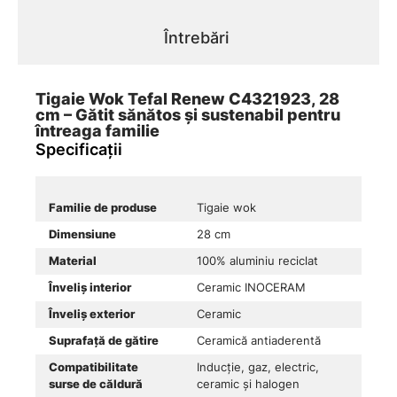
Întrebări
Tigaie Wok Tefal Renew C4321923, 28
cm – Gătit sănătos și sustenabil pentru
întreaga familie
Specificații
Familie de produse
Tigaie wok
Dimensiune
28 cm
Material
100% aluminiu reciclat
Înveliș interior
Ceramic INOCERAM
Înveliș exterior
Ceramic
Suprafață de gătire
Ceramică antiaderentă
Compatibilitate
Inducție, gaz, electric,
surse de căldură
ceramic și halogen