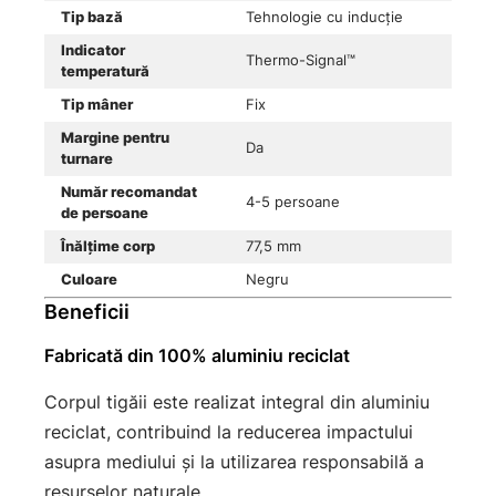
Tip bază
Tehnologie cu inducție
Indicator
Thermo-Signal™
temperatură
Tip mâner
Fix
Margine pentru
Da
turnare
Număr recomandat
4-5 persoane
de persoane
Înălțime corp
77,5 mm
Culoare
Negru
Beneficii
Fabricată din 100% aluminiu reciclat
Corpul tigăii este realizat integral din aluminiu
reciclat, contribuind la reducerea impactului
asupra mediului și la utilizarea responsabilă a
resurselor naturale.