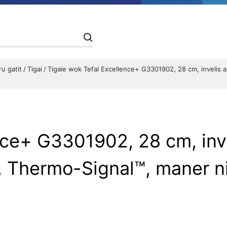
ru gatit
Tigai
Tigaie wok Tefal Excellence+ G3301902, 28 cm, invelis 
nce+ G3301902, 28 cm, inve
hermo-Signal™, maner nitu