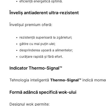
eficiență energetică optimă.
Înveliș antiaderent ultra-rezistent
Învelișul premium oferă:
rezistență superioară la zgârieturi;
gătire cu mai puțin ulei;
desprinderea ușoară a alimentelor;
curățare rapidă și fără efort.
Indicator Thermo-Signal™
Tehnologia inteligentă
Thermo-Signal™
indică moment
Formă adâncă specifică wok-ului
Designul wok permite: