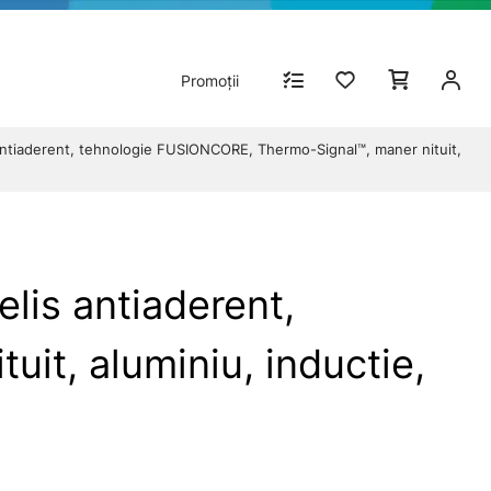
Promoții
antiaderent, tehnologie FUSIONCORE, Thermo-Signal™, maner nituit,
lis antiaderent,
it, aluminiu, inductie,