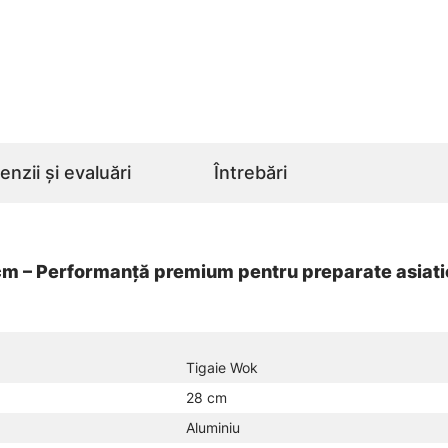
nzii și evaluări
Întrebări
 – Performanță premium pentru preparate asiatice
Tigaie Wok
28 cm
Aluminiu