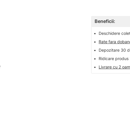
Beneficii:
•
Deschidere colet 
•
Rate fara doba
•
Depozitare 30 de
•
Ridicare produs 
•
Livrare cu 2 oam