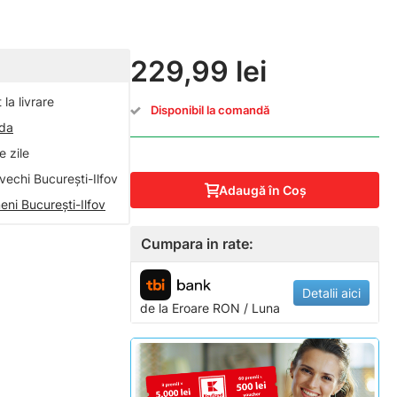
229,99 lei
la livrare
Disponibil la comandă
nda
 zile
vechi București-Ilfov
Adaugă în Coş
eni București-Ilfov
Cumpara in rate:
Detalii aici
de la
Eroare
RON / Luna