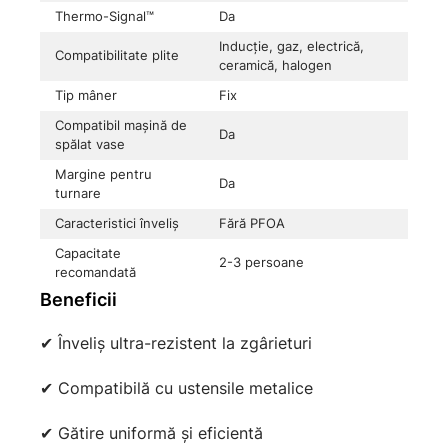
Thermo-Signal™
Da
Inducție, gaz, electrică,
Compatibilitate plite
ceramică, halogen
Tip mâner
Fix
Compatibil mașină de
Da
spălat vase
Margine pentru
Da
turnare
Caracteristici înveliș
Fără PFOA
Capacitate
2-3 persoane
recomandată
Beneficii
✔ Înveliș ultra-rezistent la zgârieturi
✔ Compatibilă cu ustensile metalice
✔ Gătire uniformă și eficientă