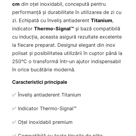
cm
din oțel inoxidabil, concepută pentru
performanță și durabilitate în utilizarea de zi cu
zi. Echipată cu înveliș antiaderent
Titanium
,
indicator
Thermo-Signal™
și bază compatibilă
cu inducția, aceasta asigură rezultate excelente
la fiecare preparat. Designul elegant din inox
polisat și posibilitatea utilizării în cuptor până la
250°C o transformă într-un ajutor indispensabil
în orice bucătărie modernă.
Caracteristici principale
✅ Înveliș antiaderent Titanium
✅ Indicator Thermo-Signal™
✅ Oțel inoxidabil premium
✅ Compatibilă cu toate tipurile de plite