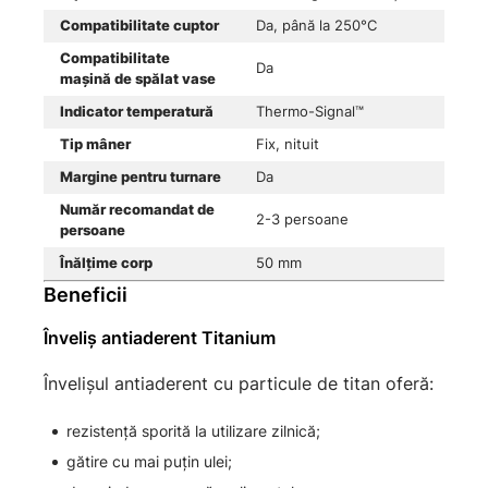
Compatibilitate cuptor
Da, până la 250°C
Compatibilitate
Da
mașină de spălat vase
Indicator temperatură
Thermo-Signal™
Tip mâner
Fix, nituit
Margine pentru turnare
Da
Număr recomandat de
2-3 persoane
persoane
Înălțime corp
50 mm
Beneficii
Înveliș antiaderent Titanium
Învelișul antiaderent cu particule de titan oferă:
rezistență sporită la utilizare zilnică;
gătire cu mai puțin ulei;