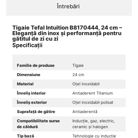
Întrebări
Tigaie Tefal Intuition B8170444, 24 cm –
Eleganță din inox și performanță pentru
gătitul de zi cu zi
Specificații
Familie de produse
Tigaie
Dimensiune
24 cm
Material
Oțel inoxidabil
Înveliș interior
Antiaderent Titanium
Înveliș exterior
Oțel inoxidabil polisat
Suprafață de gătire
Antiaderentă
Compatibilitate surse
Inducție, gaz, electric,
de căldură
ceramic și halogen
Tip bază
Tehnologie cu inducție