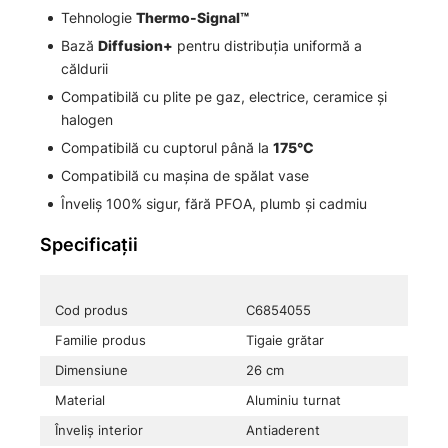
Tehnologie
Thermo-Signal™
Bază
Diffusion+
pentru distribuția uniformă a
căldurii
Compatibilă cu plite pe gaz, electrice, ceramice și
halogen
Compatibilă cu cuptorul până la
175°C
Compatibilă cu mașina de spălat vase
Înveliș 100% sigur, fără PFOA, plumb și cadmiu
Specificații
Cod produs
C6854055
Familie produs
Tigaie grătar
Dimensiune
26 cm
Material
Aluminiu turnat
Înveliș interior
Antiaderent