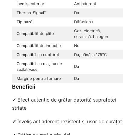
Înveliș exterior
Antiaderent
Thermo-Signal™
Da
Tip bază
Diffusion+
Gaz, electrică,
Compatibilitate plite
ceramică, halogen
Compatibilitate inducție
Nu
Compatibil cu cuptorul
Da, până la 175°C
Compatibil cu mașina de
Da
spălat vase
Margine pentru turnare
Da
Beneficii
✔ Efect autentic de grătar datorită suprafeței
striate
✔ Înveliș antiaderent rezistent și ușor de curățat