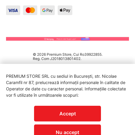
© 2026 Premium Store, Cui Ro39922855.
Reg. Com J2018013801402.
PREMIUM STORE SRL cu sediul in București, str. Nicolae
Caramfil nr 87, prelucrează informații personale în calitate de
Operator de date cu caracter personal. Informațiile colectate
vor fi utilizate în următoarele scopuri:
PROTECTIA CONSUMATORILOR - A.N.P.C.
Accept
Nu accept