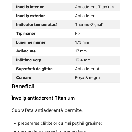
Înveliș interior
Antiaderent Titanium
Înveliș exterior
Antiaderent
Indicator temperatură
Thermo-Signal™
Tip mâner
Fix
Lungime mâner
173 mm
Adâncime
17 mm
Înălțime corp
19,4 mm
Suprafață de gătire
Antiaderentă
Culoare
Roșu & negru
Beneficii
Înveliș antiaderent Titanium
Suprafața antiaderentă permite:
prepararea clătitelor cu mai puțină grăsime;
desprinderea ușoară a preparatelor;