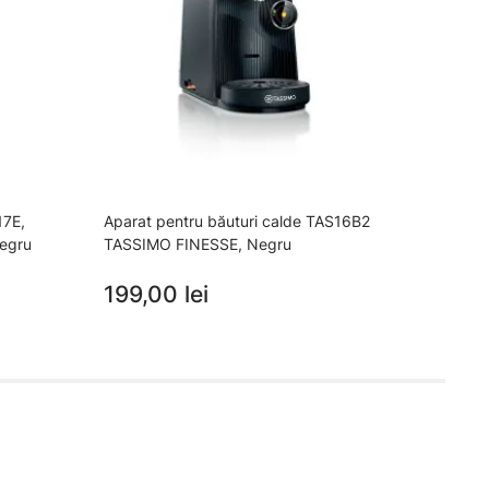
17E,
Aparat pentru băuturi calde TAS16B2
Apara
egru
TASSIMO FINESSE, Negru
TASS
199,00 lei
189