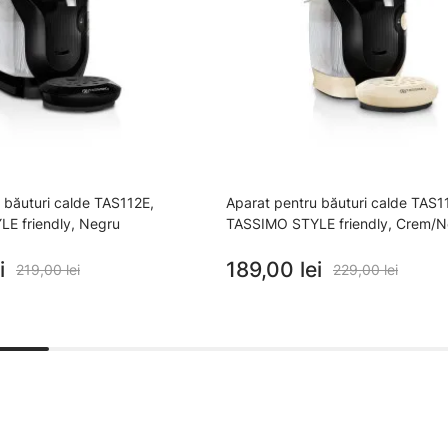
 băuturi calde TAS112E,
Aparat pentru băuturi calde TAS1
E friendly, Negru
TASSIMO STYLE friendly, Crem/N
i
189,00 lei
219,00 lei
229,00 lei