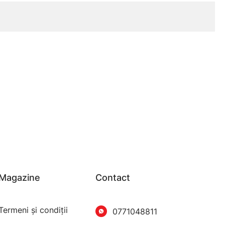
Magazine
Contact
Termeni şi condiţii
0771048811