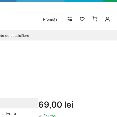
Promoții
te de decalcifiere
69,00 lei
la livrare
În Stoc