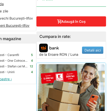
nda
 zile
vechi București-Ilfov
Adaugă în Coş
eni București-Ilfov
Cumpara in rate:
 în magazine
Detalii aici
de la
Eroare
RON / Luna
sti - Caramfil
5
Premium Store Bucuresti - One Cotroceni Park
4
Premium Store Bucuresti - Stefan cel Mare
12
ti - Unirii
4
oastre ›