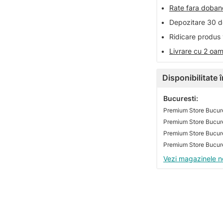
•
Rate fara doba
•
Depozitare 30 de
•
Ridicare produs 
•
Livrare cu 2 oam
Disponibilitate
Bucuresti:
Premium Store Bucure
Premium Store Bucures
Vezi magazinele n