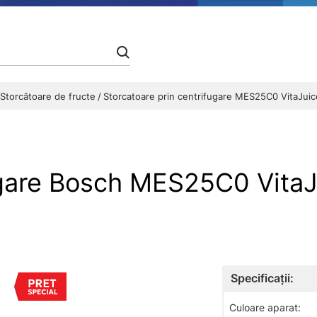
Storcătoare de fructe
Storcatoare prin centrifugare MES25C0 VitaJuic
fugare Bosch MES25C0 Vita
Specificații:
Culoare aparat: