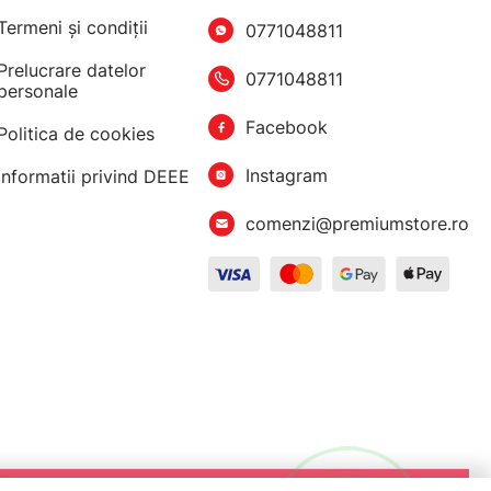
Termeni şi condiţii
0771048811
Prelucrare datelor
0771048811
personale
Facebook
Politica de cookies
Instagram
Informatii privind DEEE
comenzi@premiumstore.ro