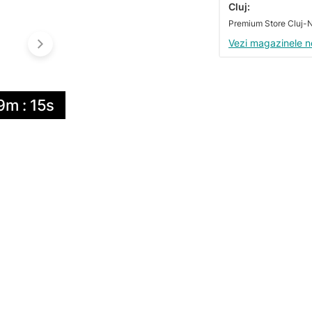
Cluj:
Vezi magazinele n
9m : 14s