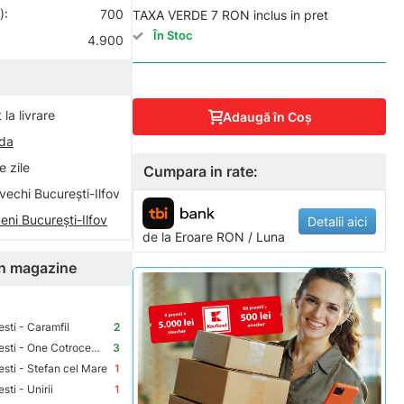
):
700
TAXA VERDE 7 RON inclus in pret
În Stoc
4.900
la livrare
Adaugă în Coş
nda
 zile
Cumpara in rate:
vechi București-Ilfov
eni București-Ilfov
Detalii aici
de la
Eroare
RON / Luna
 în magazine
sti - Caramfil
2
Premium Store Bucuresti - One Cotroceni Park
3
sti - Stefan cel Mare
1
ti - Unirii
1