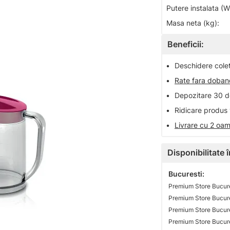
Putere instalata (W
Masa neta (kg):
Beneficii:
•
Deschidere colet 
•
Rate fara doba
•
Depozitare 30 de
•
Ridicare produs 
•
Livrare cu 2 oam
Disponibilitate
Bucuresti:
Premium Store Bucure
Premium Store Bucure
Premium Store Bucures