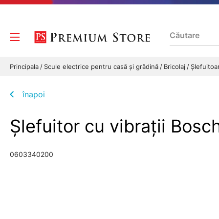
Principala
Scule electrice pentru casă și grădină
Bricolaj
Șlefuito
înapoi
Şlefuitor cu vibraţii 
0603340200