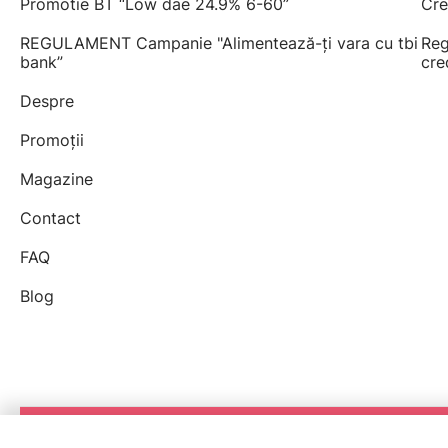
Promotie BT “Low dae 24.9% 6-60”
Cre
REGULAMENT Campanie "Alimentează-ți vara cu tbi
Reg
bank”
cre
Despre
Promoții
Magazine
Contact
FAQ
Blog