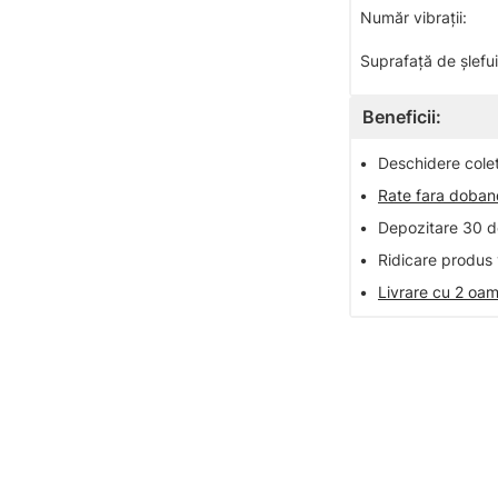
Număr vibraţii:
Suprafață de șlefu
Beneficii:
•
Deschidere colet 
•
Rate fara doba
•
Depozitare 30 de
•
Ridicare produs 
•
Livrare cu 2 oam