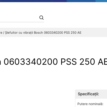
are
Şlefuitor cu vibraţii Bosch 0603340200 PSS 250 AE
Bosch 0603340200 PSS 250
Specificații:
Putere nominală: