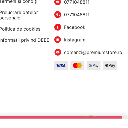
Termeni şi condiţii
0771048811
Prelucrare datelor
0771048811
personale
Facebook
Politica de cookies
Instagram
Informatii privind DEEE
comenzi@premiumstore.ro