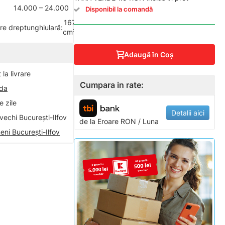
14.000 – 24.000
Disponibil la comandă
167
ire dreptunghiulară:
cm²
Adaugă în Coş
la livrare
Cumpara in rate:
nda
 zile
Detalii aici
vechi București-Ilfov
de la
Eroare
RON / Luna
eni București-Ilfov