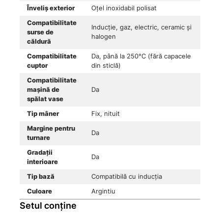
Înveliș exterior
Oțel inoxidabil polisat
Compatibilitate
Inducție, gaz, electric, ceramic și
surse de
halogen
căldură
Compatibilitate
Da, până la 250°C (fără capacele
cuptor
din sticlă)
Compatibilitate
mașină de
Da
spălat vase
Tip mâner
Fix, nituit
Margine pentru
Da
turnare
Gradații
Da
interioare
Tip bază
Compatibilă cu inducția
Culoare
Argintiu
Setul conține