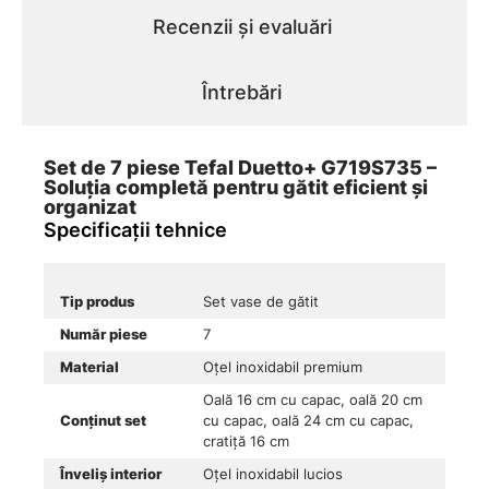
Recenzii și evaluări
Întrebări
Set de 7 piese Tefal Duetto+ G719S735 –
Soluția completă pentru gătit eficient și
organizat
Specificații tehnice
Tip produs
Set vase de gătit
Număr piese
7
Material
Oțel inoxidabil premium
Oală 16 cm cu capac, oală 20 cm
Conținut set
cu capac, oală 24 cm cu capac,
cratiță 16 cm
Înveliș interior
Oțel inoxidabil lucios