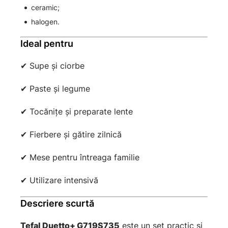
ceramic;
halogen.
Ideal pentru
✔ Supe și ciorbe
✔ Paste și legume
✔ Tocănițe și preparate lente
✔ Fierbere și gătire zilnică
✔ Mese pentru întreaga familie
✔ Utilizare intensivă
Descriere scurtă
Tefal Duetto+ G719S735
este un set practic și