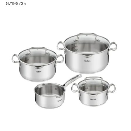
G719S735