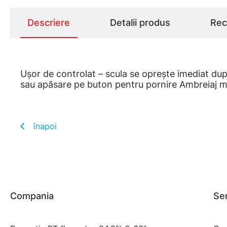
Descriere
Detalii produs
Rece
Uşor de controlat – scula se opreşte imediat dup
sau apăsare pe buton pentru pornire Ambreiaj 
înapoi
Compania
Ser