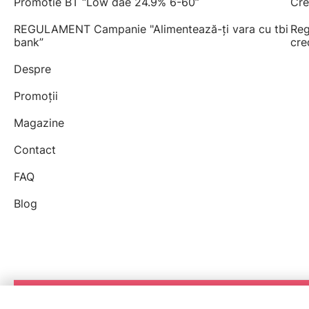
Promotie BT “Low dae 24.9% 6-60”
Cre
REGULAMENT Campanie "Alimentează-ți vara cu tbi
Reg
bank”
cre
Despre
Promoții
Magazine
Contact
FAQ
Blog