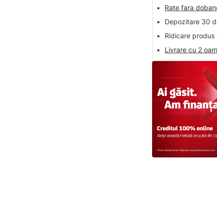
•
Rate fara doba
•
Depozitare 30 de
•
Ridicare produs 
•
Livrare cu 2 oam