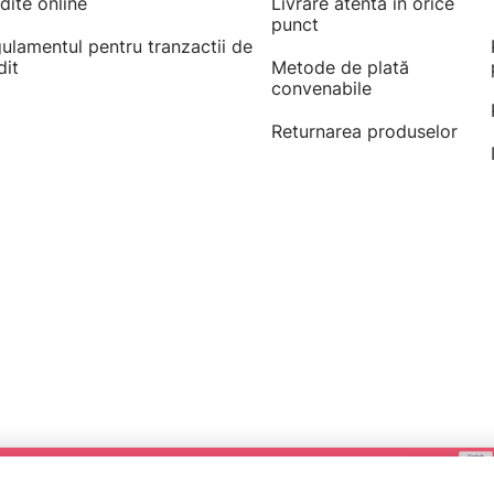
dite online
Livrare atentă în orice
punct
ulamentul pentru tranzactii de
dit
Metode de plată
convenabile
Returnarea produselor