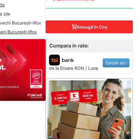
nda
 zile
vechi București-Ilfov
Adaugă în Coş
eni București-Ilfov
Cumpara in rate:
Detalii aici
de la
Eroare
RON / Luna