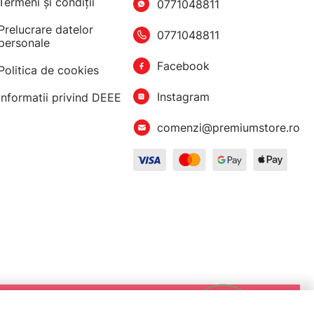
Termeni şi condiţii
0771048811
Prelucrare datelor
0771048811
personale
Facebook
Politica de cookies
Instagram
Informatii privind DEEE
comenzi@premiumstore.ro