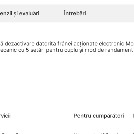
nzii și evaluări
Întrebări
ă dezactivare datorită frânei acţionate electronic Mo
mecanic cu 5 setări pentru cuplu şi mod de randamen
vicii
Pentru cumpărători