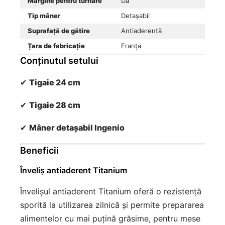
Margine pentru turnare
Da
Tip mâner
Detașabil
Suprafață de gătire
Antiaderentă
Țara de fabricație
Franța
Conținutul setului
✔
Tigaie 24 cm
✔
Tigaie 28 cm
✔
Mâner detașabil Ingenio
Beneficii
Înveliș antiaderent Titanium
Învelișul antiaderent Titanium oferă o rezistență
sporită la utilizarea zilnică și permite prepararea
alimentelor cu mai puțină grăsime, pentru mese