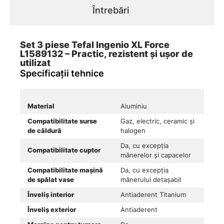
Întrebări
Set 3 piese Tefal Ingenio XL Force
L1589132 – Practic, rezistent și ușor de
utilizat
Specificații tehnice
Material
Aluminiu
Compatibilitate surse
Gaz, electric, ceramic și
de căldură
halogen
Da, cu excepția
Compatibilitate cuptor
mânerelor și capacelor
Compatibilitate mașină
Da, cu excepția
de spălat vase
mânerului detașabil
Înveliș interior
Antiaderent Titanium
Înveliș exterior
Antiaderent