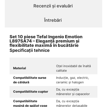
Recenzii și evaluări
Întrebări
Set 10 piese Tefal Ingenio Emotion
L897SA74 – Eleganță premium și
flexibilitate maximă în bucătărie
Specificații tehnice
Oțel inoxidabil de înaltă
Material
calitate
Compatibilitate surse
Inducție, gaz, electric,
de căldură
ceramic și halogen
Da, cu excepția
Compatibilitate cuptor
mânerelor și capacelor
Compatibilitate
Da, cu excepția
mașină de spălat vase
mânerelor detașabile