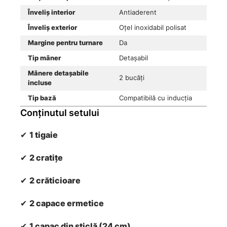
Înveliș interior
Antiaderent
Înveliș exterior
Oțel inoxidabil polisat
Margine pentru turnare
Da
Tip mâner
Detașabil
Mânere detașabile
2 bucăți
incluse
Tip bază
Compatibilă cu inducția
Conținutul setului
✔
1 tigaie
✔
2 cratițe
✔
2 crăticioare
✔
2 capace ermetice
✔
1 capac din sticlă (24 cm)