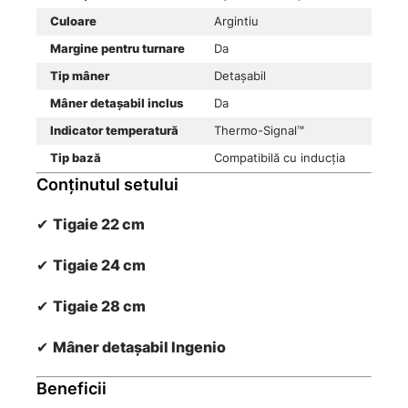
Culoare
Argintiu
Margine pentru turnare
Da
Tip mâner
Detașabil
Mâner detașabil inclus
Da
Indicator temperatură
Thermo-Signal™
Tip bază
Compatibilă cu inducția
Conținutul setului
✔
Tigaie 22 cm
✔
Tigaie 24 cm
✔
Tigaie 28 cm
✔
Mâner detașabil Ingenio
Beneficii