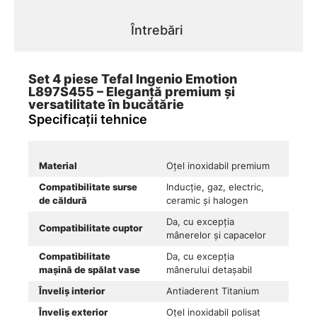
Întrebări
Set 4 piese Tefal Ingenio Emotion
L897S455 – Eleganță premium și
versatilitate în bucătărie
Specificații tehnice
Material
Oțel inoxidabil premium
Compatibilitate surse
Inducție, gaz, electric,
de căldură
ceramic și halogen
Da, cu excepția
Compatibilitate cuptor
mânerelor și capacelor
Compatibilitate
Da, cu excepția
mașină de spălat vase
mânerului detașabil
Înveliș interior
Antiaderent Titanium
Înveliș exterior
Oțel inoxidabil polisat