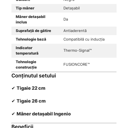
Tip mâner
Detașabil
Mâner detașabil
Da
inclus
Suprafață de gătire
Antiaderentă
Tehnologie bază
Compatibilă cu inducția
Indicator
Thermo-Signal™
temperatură
Tehnologie
FUSIONCORE™
construcție
Conținutul setului
✔
Tigaie 22 cm
✔
Tigaie 26 cm
✔
Mâner detașabil Ingenio
Beneficii