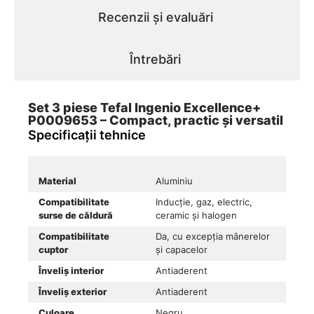
Recenzii și evaluări
Întrebări
Set 3 piese Tefal Ingenio Excellence+
P0009653 – Compact, practic și versatil
Specificații tehnice
Material
Aluminiu
Compatibilitate
Inducție, gaz, electric,
surse de căldură
ceramic și halogen
Compatibilitate
Da, cu excepția mânerelor
cuptor
și capacelor
Înveliș interior
Antiaderent
Înveliș exterior
Antiaderent
Culoare
Negru