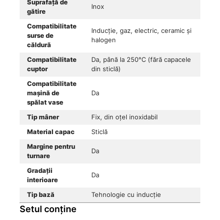
Suprafață de
Inox
gătire
Compatibilitate
Inducție, gaz, electric, ceramic și
surse de
halogen
căldură
Compatibilitate
Da, până la 250°C (fără capacele
cuptor
din sticlă)
Compatibilitate
mașină de
Da
spălat vase
Tip mâner
Fix, din oțel inoxidabil
Material capac
Sticlă
Margine pentru
Da
turnare
Gradații
Da
interioare
Tip bază
Tehnologie cu inducție
Setul conține