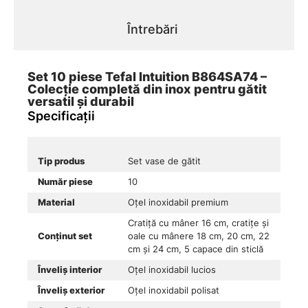
Întrebări
Set 10 piese Tefal Intuition B864SA74 –
Colecție completă din inox pentru gătit
versatil și durabil
Specificații
Tip produs
Set vase de gătit
Număr piese
10
Material
Oțel inoxidabil premium
Cratiță cu mâner 16 cm, cratițe și
Conținut set
oale cu mânere 18 cm, 20 cm, 22
cm și 24 cm, 5 capace din sticlă
Înveliș interior
Oțel inoxidabil lucios
Înveliș exterior
Oțel inoxidabil polisat